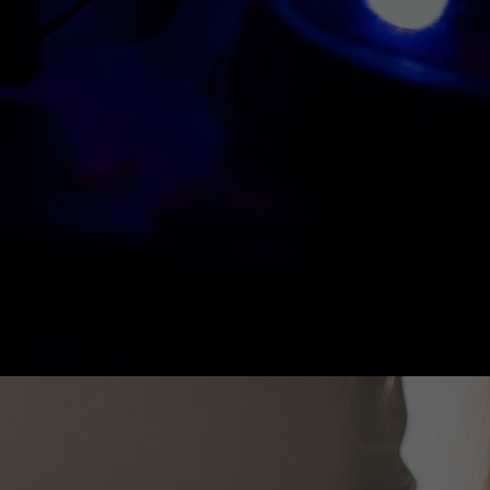
lapozott ajánlás, melyet barátok,
sz