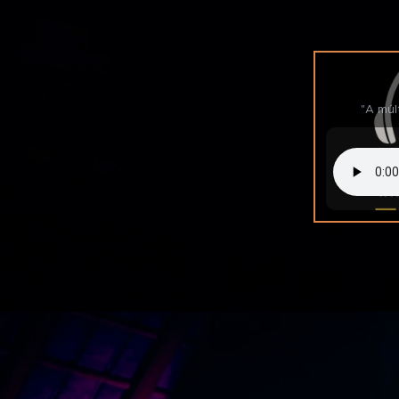
"A múl