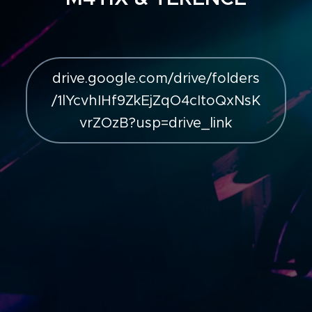
drive.google.com/drive/folders
/1lYcvhIHf9ZkEjZqO4cItoQxNsK
vrZOzB?usp=drive_link