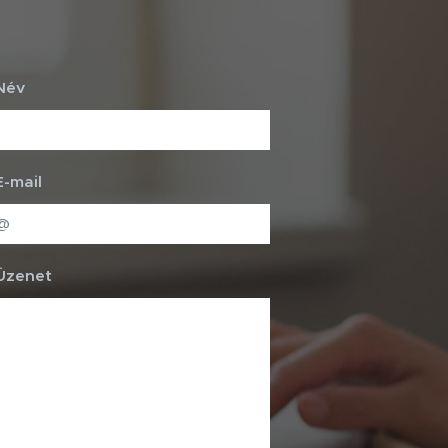
Név
E-mail
Üzenet