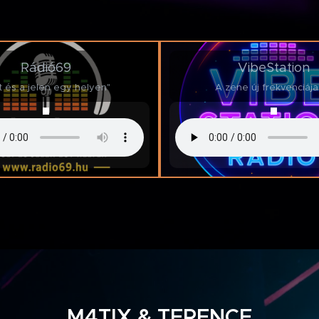
Rádió69
VibeStation
t és a jelen egy helyen"🎶
A zene új frekvenciája
M4TIX & TERENCE