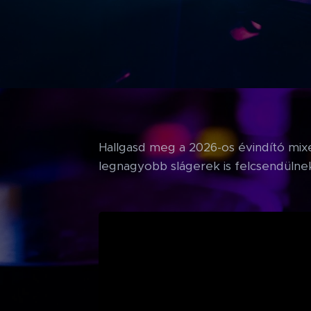
Hallgasd meg a 2026-os évindító mi
legnagyobb slágerek is felcsendülne