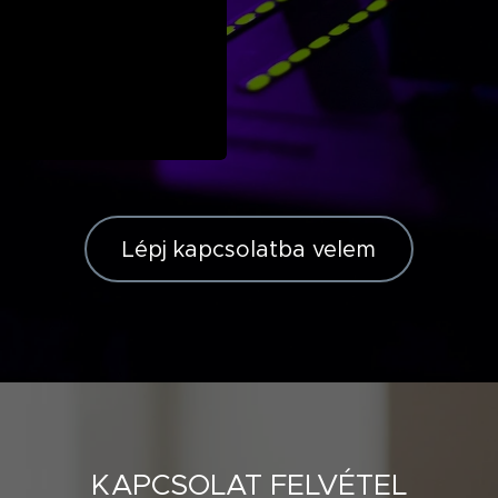
személyes zenei listára a
családtagok vagy zenei 
Lépj kapcsolatba velem
KAPCSOLAT FELVÉTEL